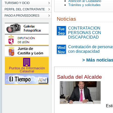
Atención al Ciudadano
TURISMO Y OCIO
Trámites y solicitudes
PERFIL DEL CONTRATANTE
PAGO A PROVEEDORES
Noticias
CONTRATACION
Tue
PERSONAS CON
Sep
DISCAPACIDAD
26
00:00:00
CEST
Contratación de persona
Wed
2017
con discapacidad
Nov
Tue
30
Sep
> Más noticia
00:00:00
26
00:00:00
CET
CEST
2016
2017
Wed
Saluda del Alcalde
Nov
30
00:00:00
CET
2016
Est