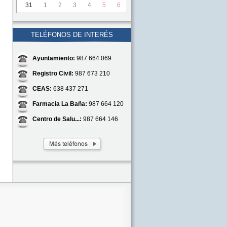
31
1
2
3
4
5
6
TELÉFONOS DE INTERÉS
Ayuntamiento:
987 664 069
Registro Civil:
987 673 210
CEAS:
638 437 271
Farmacia La Baña:
987 664 120
Centro de Salu...:
987 664 146