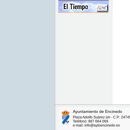
Ayuntamiento de Encinedo
Plaza Adolfo Suárez s/n - C.P.: 247
Teléfono: 987 664 069
e-mail: info@aytoencinedo.es