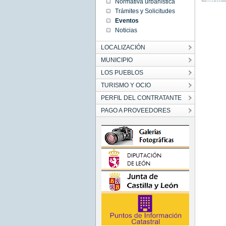
Jan 01
Normativa urbanística
01:00:00
Trámites y Solicitudes
CET
1970
Eventos
Thu Jan
Noticias
01
01:00:00
CET
LOCALIZACIÓN
1970
MUNICIPIO
LOS PUEBLOS
TURISMO Y OCIO
PERFIL DEL CONTRATANTE
PAGO A PROVEEDORES