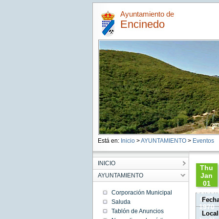
Ayuntamiento de
Encinedo
Está en:
Inicio
>
AYUNTAMIENTO
>
Eventos
INICIO
Thu
Jan
AYUNTAMIENTO
01
01:00:
Corporación Municipal
CET
Fech
Saluda
1970
Tablón de Anuncios
Local
Thu