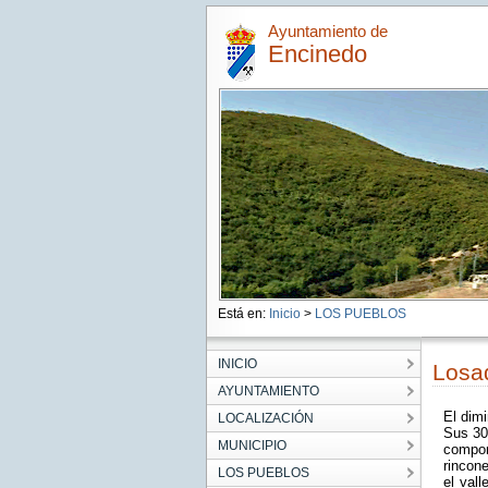
Ayuntamiento de
Encinedo
Está en:
Inicio
>
LOS PUEBLOS
INICIO
Losad
AYUNTAMIENTO
El dimi
LOCALIZACIÓN
Sus 30
MUNICIPIO
compon
rincone
LOS PUEBLOS
el vall