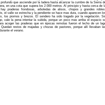
 profundo que asciende por la ladera hasta alcanzar la cumbre de la Sierra d
era, en una cota que supera los 2.000 metros. Al principio y hasta cerca de l
 hay praderas frondosas, arboledas de alisos, chopos y grandes robles
s, el valle se estrecha y la pendiente se hace mas dura, cuando aparecen lo
es, los piornos y brezos. El sendero ha sido tragado por la vegetación. Si
o, vale la pena intentar la subida, porque un poco mas arriba el espacio s
ara acoger las praderas que en épocas remotas fueron el lecho de un lag
r. Quedan restos de majadas y chozas de pastores, porque allí llevaban la
durante el verano.