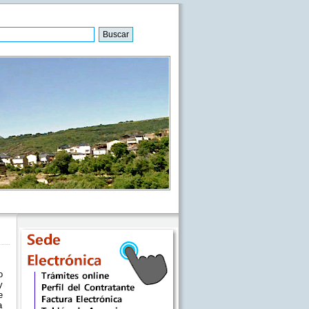
o
y
e
a