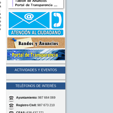
e
a
.
s
n
e
o
s
ACTIVIDADES Y EVENTOS
TELÉFONOS DE INTERÉS
Ayuntamiento:
987 664 069
Registro Civil:
987 673 210
CEAS:
638 437 271