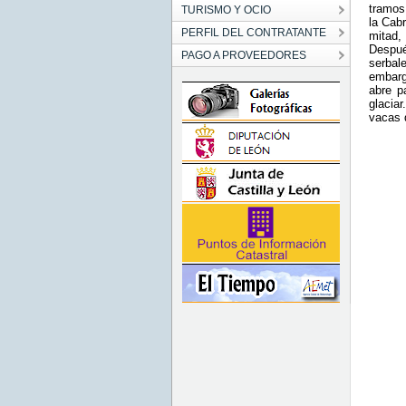
tramos
TURISMO Y OCIO
la Cabr
PERFIL DEL CONTRATANTE
mitad,
Despué
PAGO A PROVEEDORES
serbal
embarg
abre p
glacia
vacas 